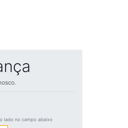
ança
nosco.
ao lado no campo abaixo