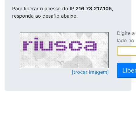
Para liberar o acesso
do IP
216.73.217.105
,
responda ao desafio abaixo.
Digite 
lado no
[trocar imagem]