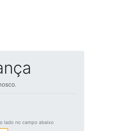
ança
nosco.
ao lado no campo abaixo