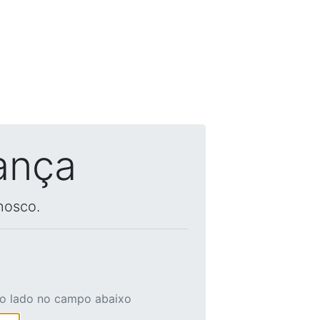
ança
nosco.
ao lado no campo abaixo