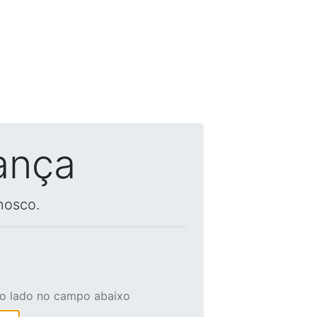
ança
nosco.
ao lado no campo abaixo