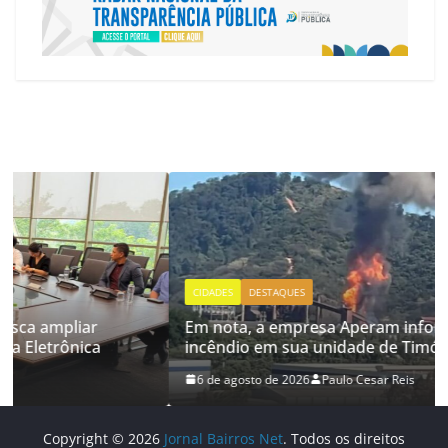
CIDADES
DESTAQUES
Em nota, a empresa Aperam informou sobre
incêndio em sua unidade de Timóteo
6 de agosto de 2026
Paulo Cesar Reis
Copyright © 2026
Jornal Bairros Net
. Todos os direitos