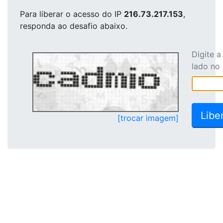
Para liberar o acesso
do IP
216.73.217.153
,
responda ao desafio abaixo.
Digite 
lado no
[trocar imagem]