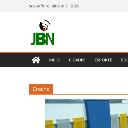
Pular
sexta-feira, agosto 7, 2026
para
o
conteúdo
INÍCIO
CIDADES
ESPORTE
ED
Creche