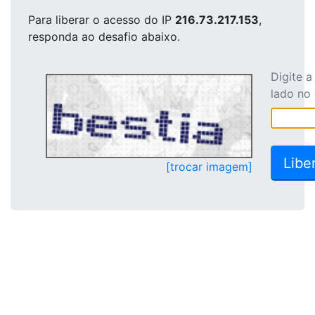
Para liberar o acesso
do IP
216.73.217.153
,
responda ao desafio abaixo.
Digite 
lado no
[trocar imagem]