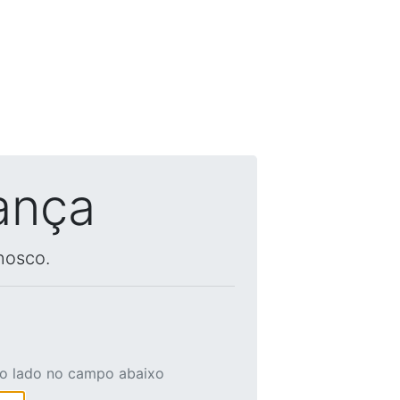
ança
nosco.
ao lado no campo abaixo