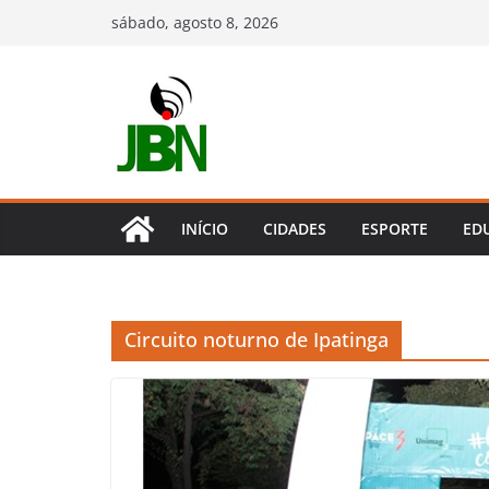
Pular
sábado, agosto 8, 2026
para
o
conteúdo
INÍCIO
CIDADES
ESPORTE
ED
Circuito noturno de Ipatinga