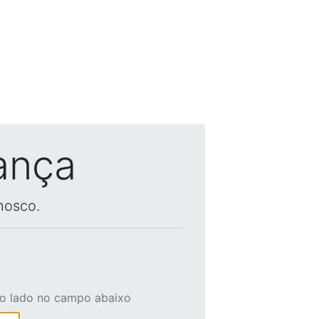
ança
nosco.
ao lado no campo abaixo