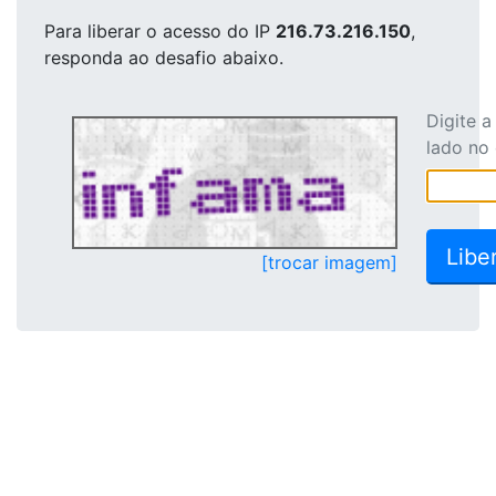
Para liberar o acesso
do IP
216.73.216.150
,
responda ao desafio abaixo.
Digite 
lado no
[trocar imagem]