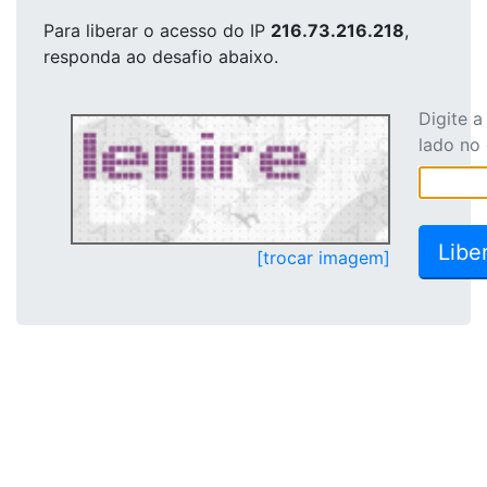
Para liberar o acesso
do IP
216.73.216.218
,
responda ao desafio abaixo.
Digite 
lado no
[trocar imagem]