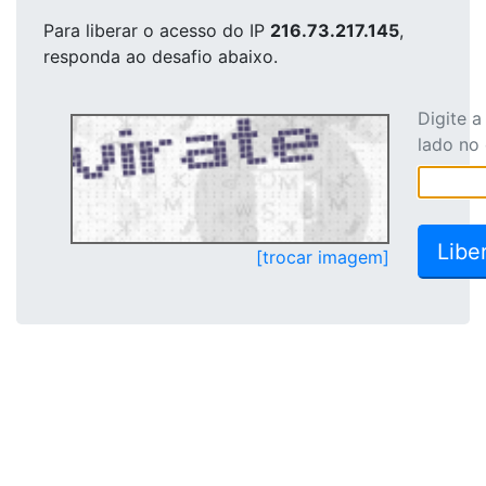
Para liberar o acesso
do IP
216.73.217.145
,
responda ao desafio abaixo.
Digite 
lado no
[trocar imagem]