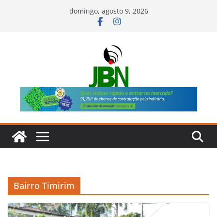
Pular
domingo, agosto 9, 2026
para
o
conteúdo
Bairro Timirim