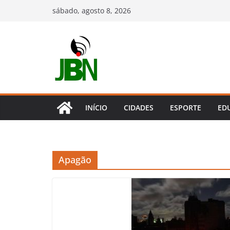
Pular
sábado, agosto 8, 2026
para
o
conteúdo
INÍCIO
CIDADES
ESPORTE
ED
Apagão