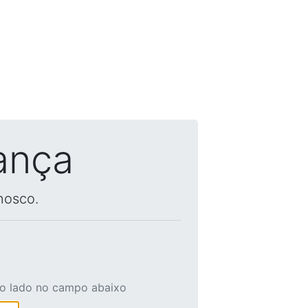
ança
nosco.
ao lado no campo abaixo