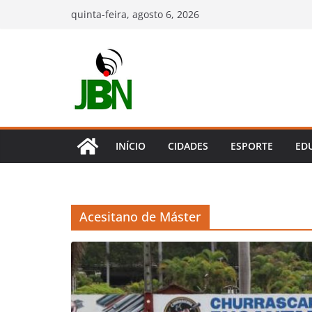
Pular
quinta-feira, agosto 6, 2026
para
o
conteúdo
INÍCIO
CIDADES
ESPORTE
ED
Acesitano de Máster