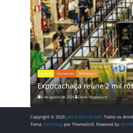
CIDADES
COLUNA MG
DESTAQUES
Missão do SINDVEL ao Vi
6 de agosto de 2026
Denis Vespasiano
Copyright © 2026
Jornal Bairros Net
. Todos os direi
Tema:
ColorMag
por ThemeGrill. Powered by
WordP