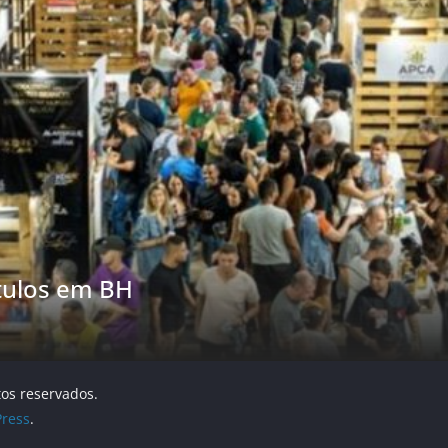
etnã busca ampliar autonomia tecnológ
tos reservados.
ress
.