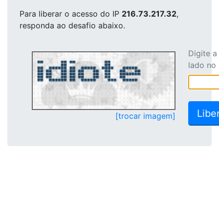
Para liberar o acesso
do IP
216.73.217.32
,
responda ao desafio abaixo.
Digite 
lado no
[trocar imagem]