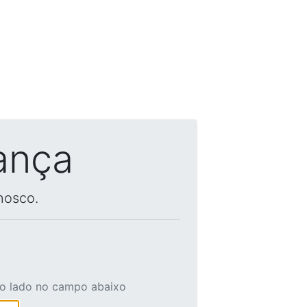
ança
nosco.
ao lado no campo abaixo