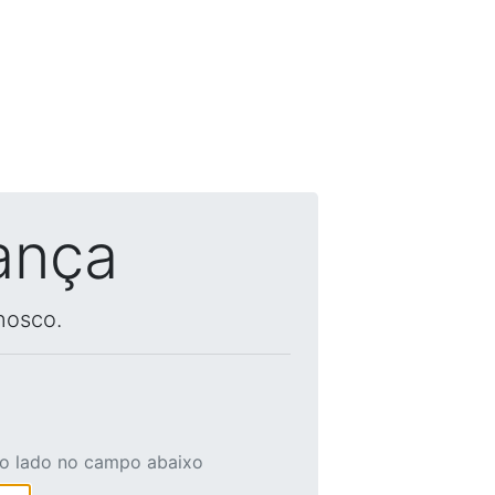
ança
nosco.
ao lado no campo abaixo