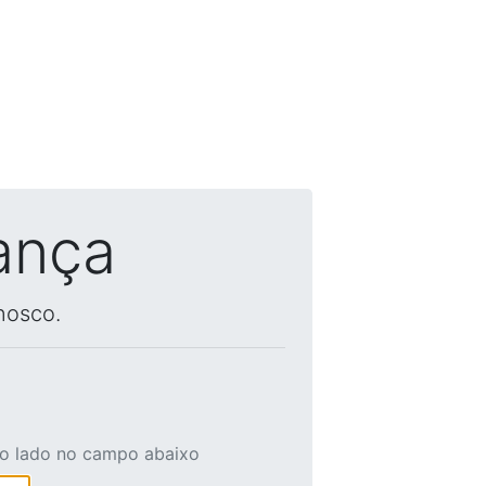
ança
nosco.
ao lado no campo abaixo