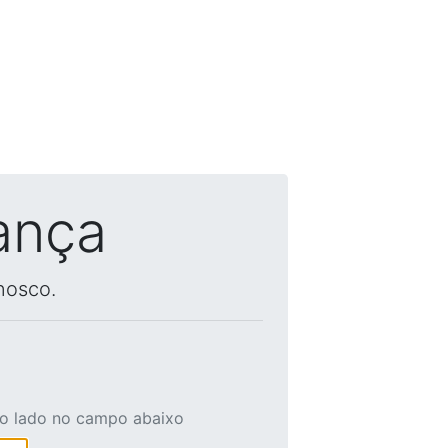
ança
nosco.
ao lado no campo abaixo