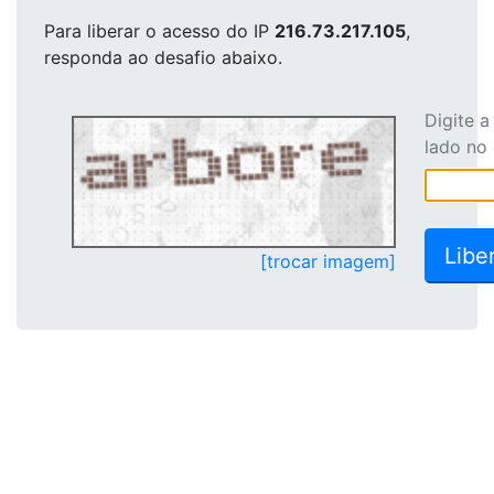
Para liberar o acesso
do IP
216.73.217.105
,
responda ao desafio abaixo.
Digite 
lado no
[trocar imagem]